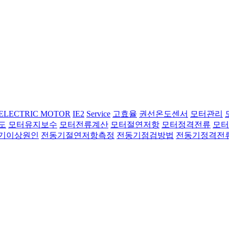
ELECTRIC MOTOR
IE2
Service
고효율
권선온도센서
모터관리
도
모터유지보수
모터전류계산
모터절연저항
모터정격전류
모터
기이상원인
전동기절연저항측정
전동기점검방법
전동기정격전