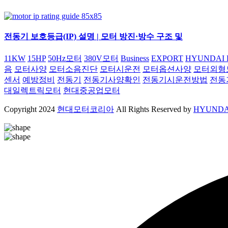
전동기 보호등급(IP) 설명 | 모터 방진·방수 구조 및
11KW
15HP
50Hz모터
380V모터
Business
EXPORT
HYUNDAI 
음
모터사양
모터소음진단
모터시운전
모터옵션사양
모터외형
센서
예방정비
전동기
전동기사양확인
전동기시운전방법
전동
대일렉트릭모터
현대중공업모터
Copyright
2024
현대모터코리아
All Rights Reserved by
HYUNDA