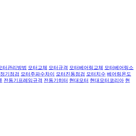
모터관리방법
모터교체
모터규격
모터베어링교체
모터베어링소
정기점검
모터주파수차이
모터진동점검
모터치수
베어링온도
류
전동기프레임규격
전동기히터
현대모터
현대모터코리아
현