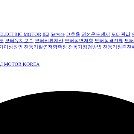
ELECTRIC MOTOR
IE2
Service
고효율
권선온도센서
모터관리
도
모터유지보수
모터전류계산
모터절연저항
모터정격전류
모터
기이상원인
전동기절연저항측정
전동기점검방법
전동기정격전
I MOTOR KOREA