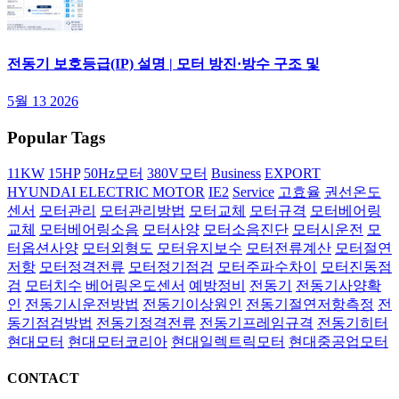
전동기 보호등급(IP) 설명 | 모터 방진·방수 구조 및
5월 13 2026
Popular Tags
11KW
15HP
50Hz모터
380V모터
Business
EXPORT
HYUNDAI ELECTRIC MOTOR
IE2
Service
고효율
권선온도
센서
모터관리
모터관리방법
모터교체
모터규격
모터베어링
교체
모터베어링소음
모터사양
모터소음진단
모터시운전
모
터옵션사양
모터외형도
모터유지보수
모터전류계산
모터절연
저항
모터정격전류
모터정기점검
모터주파수차이
모터진동점
검
모터치수
베어링온도센서
예방정비
전동기
전동기사양확
인
전동기시운전방법
전동기이상원인
전동기절연저항측정
전
동기점검방법
전동기정격전류
전동기프레임규격
전동기히터
현대모터
현대모터코리아
현대일렉트릭모터
현대중공업모터
CONTACT