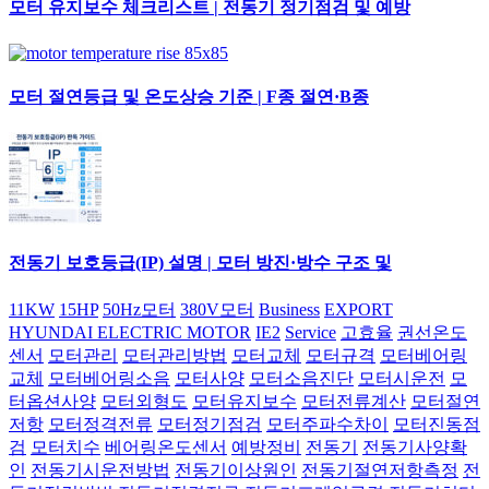
모터 유지보수 체크리스트 | 전동기 정기점검 및 예방
모터 절연등급 및 온도상승 기준 | F종 절연·B종
전동기 보호등급(IP) 설명 | 모터 방진·방수 구조 및
11KW
15HP
50Hz모터
380V모터
Business
EXPORT
HYUNDAI ELECTRIC MOTOR
IE2
Service
고효율
권선온도
센서
모터관리
모터관리방법
모터교체
모터규격
모터베어링
교체
모터베어링소음
모터사양
모터소음진단
모터시운전
모
터옵션사양
모터외형도
모터유지보수
모터전류계산
모터절연
저항
모터정격전류
모터정기점검
모터주파수차이
모터진동점
검
모터치수
베어링온도센서
예방정비
전동기
전동기사양확
인
전동기시운전방법
전동기이상원인
전동기절연저항측정
전