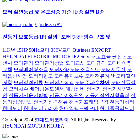
모터 절연등급 및 온도상승 기준 | F종 절연·B종
전동기 보호등급(IP) 설명 | 모터 방진·방수 구조 및
11KW
15HP
50Hz모터
380V모터
Business
EXPORT
HYUNDAI ELECTRIC MOTOR
IE2
Service
고효율
권선온도
센서
모터관리
모터관리방법
모터교체
모터규격
모터베어링
교체
모터베어링소음
모터사양
모터소음진단
모터시운전
모
터옵션사양
모터외형도
모터유지보수
모터전류계산
모터절연
저항
모터정격전류
모터정기점검
모터주파수차이
모터진동점
검
모터치수
베어링온도센서
예방정비
전동기
전동기사양확
인
전동기시운전방법
전동기이상원인
전동기절연저항측정
전
동기점검방법
전동기정격전류
전동기프레임규격
전동기히터
현대모터
현대모터코리아
현대일렉트릭모터
현대중공업모터
Copyright
2024
현대모터코리아
All Rights Reserved by
HYUNDAI MOTOR KOREA