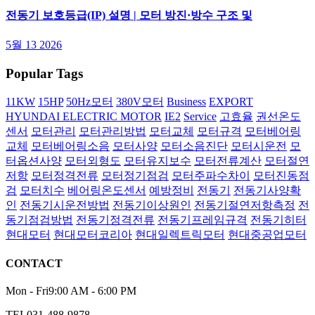
전동기 보호등급(IP) 설명 | 모터 방진·방수 구조 및
5월 13 2026
Popular Tags
11KW
15HP
50Hz모터
380V모터
Business
EXPORT
HYUNDAI ELECTRIC MOTOR
IE2
Service
고효율
권선온도
센서
모터관리
모터관리방법
모터교체
모터규격
모터베어링
교체
모터베어링소음
모터사양
모터소음진단
모터시운전
모
터옵션사양
모터외형도
모터유지보수
모터전류계산
모터절연
저항
모터정격전류
모터정기점검
모터주파수차이
모터진동점
검
모터치수
베어링온도센서
예방정비
전동기
전동기사양확
인
전동기시운전방법
전동기이상원인
전동기절연저항측정
전
동기점검방법
전동기정격전류
전동기프레임규격
전동기히터
현대모터
현대모터코리아
현대일렉트릭모터
현대중공업모터
CONTACT
Mon - Fri
9:00 AM - 6:00 PM
TEL
031-488-9878